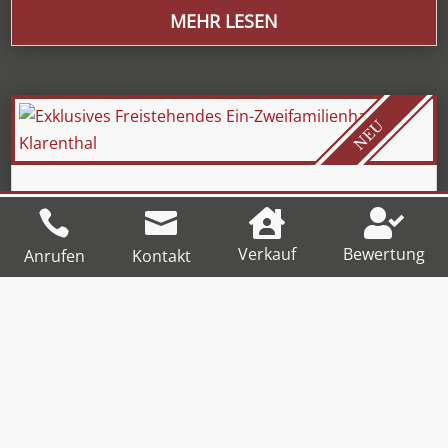
MEHR LESEN
NEU
Exklusives Freistehendes Ein-




Zweifamilienhaus in Klarenthal
Verkauf
Bewertung
Anrufen
Kontakt
Preis: 545 000 €
Wohnfläche: 216m²
Grundstücksfläche: 451 m²
MEHR LESEN