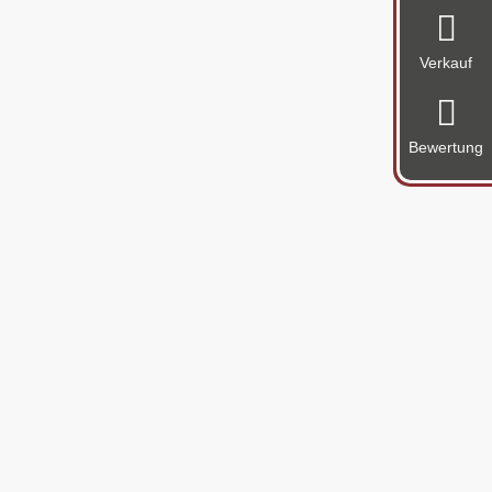

Verkauf

Bewertung